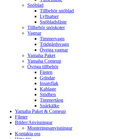
Snöblad
Tillbehör snöblad
Lyftsatser
Snöbladsfäste
Tillbehör snöskoter
Vagnar
Timmervagn
Trädgårdsvagn
Övriga vagnar
Yamaha Paket
Yamaha Comeup
Övriga tillbehör
Fästen
Grindar
Insatsflak
Kablage
Stödben
Timmertång
Spårkälke
Yamaha Paket & Comeup
Filmer
Bilder/Anvisningar
Monteringsanvisningar
Kontakta oss