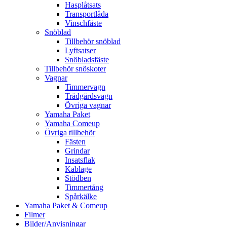
Hasplåtsats
Transportlåda
Vinschfäste
Snöblad
Tillbehör snöblad
Lyftsatser
Snöbladsfäste
Tillbehör snöskoter
Vagnar
Timmervagn
Trädgårdsvagn
Övriga vagnar
Yamaha Paket
Yamaha Comeup
Övriga tillbehör
Fästen
Grindar
Insatsflak
Kablage
Stödben
Timmertång
Spårkälke
Yamaha Paket & Comeup
Filmer
Bilder/Anvisningar