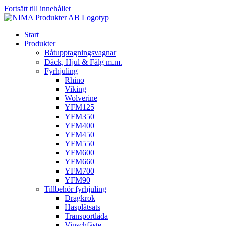
Fortsätt till innehållet
Start
Produkter
Båtupptagningsvagnar
Däck, Hjul & Fälg m.m.
Fyrhjuling
Rhino
Viking
Wolverine
YFM125
YFM350
YFM400
YFM450
YFM550
YFM600
YFM660
YFM700
YFM90
Tillbehör fyrhjuling
Dragkrok
Hasplåtsats
Transportlåda
Vinschfäste