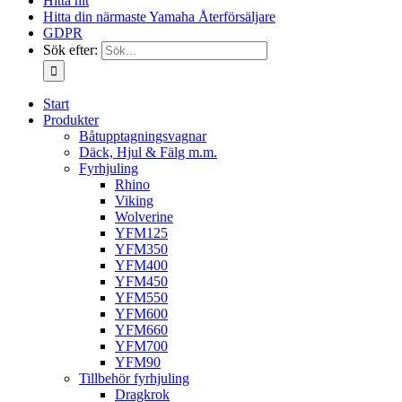
Hitta hit
Hitta din närmaste Yamaha Återförsäljare
GDPR
Sök efter:
Start
Produkter
Båtupptagningsvagnar
Däck, Hjul & Fälg m.m.
Fyrhjuling
Rhino
Viking
Wolverine
YFM125
YFM350
YFM400
YFM450
YFM550
YFM600
YFM660
YFM700
YFM90
Tillbehör fyrhjuling
Dragkrok