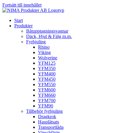
Fortsätt till innehållet
Start
Produkter
Båtupptagningsvagnar
Däck, Hjul & Fälg m.m.
Fyrhjuling
Rhino
Viking
Wolverine
YFM125
YFM350
YFM400
YFM450
YFM550
YFM600
YFM660
YFM700
YFM90
Tillbehör fyrhjuling
Dragkrok
Hasplåtsats
Transportlåda
Vinschfäste