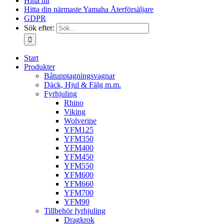
Hitta hit
Hitta din närmaste Yamaha Återförsäljare
GDPR
Sök efter:
Start
Produkter
Båtupptagningsvagnar
Däck, Hjul & Fälg m.m.
Fyrhjuling
Rhino
Viking
Wolverine
YFM125
YFM350
YFM400
YFM450
YFM550
YFM600
YFM660
YFM700
YFM90
Tillbehör fyrhjuling
Dragkrok