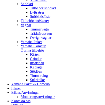
Snöblad
Tillbehör snöblad
Lyftsatser
Snöbladsfäste
Tillbehör snöskoter
Vagnar
Timmervagn
Trädgårdsvagn
Övriga vagnar
Yamaha Paket
Yamaha Comeup
Övriga tillbehör
Fästen
Grindar
Insatsflak
Kablage
Stödben
Timmertång
Spårkälke
Yamaha Paket & Comeup
Filmer
Bilder/Anvisningar
Monteringsanvisningar
Kontakta oss