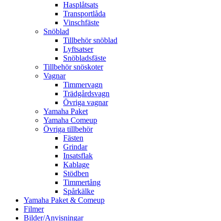
Hasplåtsats
Transportlåda
Vinschfäste
Snöblad
Tillbehör snöblad
Lyftsatser
Snöbladsfäste
Tillbehör snöskoter
Vagnar
Timmervagn
Trädgårdsvagn
Övriga vagnar
Yamaha Paket
Yamaha Comeup
Övriga tillbehör
Fästen
Grindar
Insatsflak
Kablage
Stödben
Timmertång
Spårkälke
Yamaha Paket & Comeup
Filmer
Bilder/Anvisningar