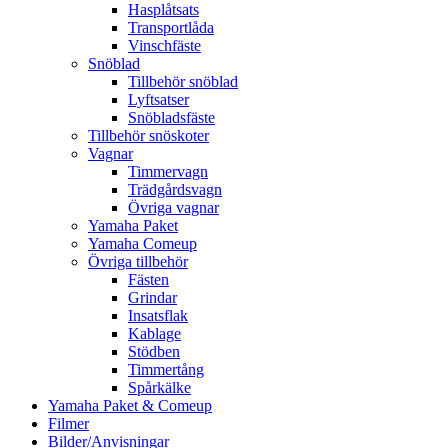
Hasplåtsats
Transportlåda
Vinschfäste
Snöblad
Tillbehör snöblad
Lyftsatser
Snöbladsfäste
Tillbehör snöskoter
Vagnar
Timmervagn
Trädgårdsvagn
Övriga vagnar
Yamaha Paket
Yamaha Comeup
Övriga tillbehör
Fästen
Grindar
Insatsflak
Kablage
Stödben
Timmertång
Spårkälke
Yamaha Paket & Comeup
Filmer
Bilder/Anvisningar