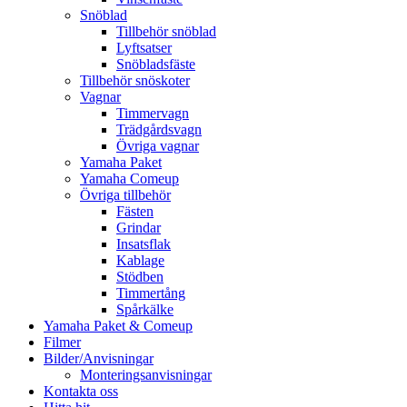
Snöblad
Tillbehör snöblad
Lyftsatser
Snöbladsfäste
Tillbehör snöskoter
Vagnar
Timmervagn
Trädgårdsvagn
Övriga vagnar
Yamaha Paket
Yamaha Comeup
Övriga tillbehör
Fästen
Grindar
Insatsflak
Kablage
Stödben
Timmertång
Spårkälke
Yamaha Paket & Comeup
Filmer
Bilder/Anvisningar
Monteringsanvisningar
Kontakta oss