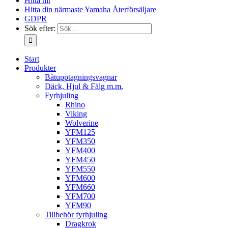
Hitta hit
Hitta din närmaste Yamaha Återförsäljare
GDPR
Sök efter:
Start
Produkter
Båtupptagningsvagnar
Däck, Hjul & Fälg m.m.
Fyrhjuling
Rhino
Viking
Wolverine
YFM125
YFM350
YFM400
YFM450
YFM550
YFM600
YFM660
YFM700
YFM90
Tillbehör fyrhjuling
Dragkrok