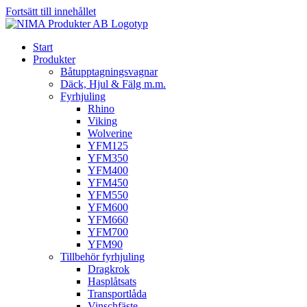
Fortsätt till innehållet
Start
Produkter
Båtupptagningsvagnar
Däck, Hjul & Fälg m.m.
Fyrhjuling
Rhino
Viking
Wolverine
YFM125
YFM350
YFM400
YFM450
YFM550
YFM600
YFM660
YFM700
YFM90
Tillbehör fyrhjuling
Dragkrok
Hasplåtsats
Transportlåda
Vinschfäste