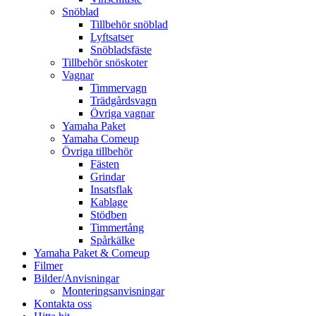
Snöblad
Tillbehör snöblad
Lyftsatser
Snöbladsfäste
Tillbehör snöskoter
Vagnar
Timmervagn
Trädgårdsvagn
Övriga vagnar
Yamaha Paket
Yamaha Comeup
Övriga tillbehör
Fästen
Grindar
Insatsflak
Kablage
Stödben
Timmertång
Spårkälke
Yamaha Paket & Comeup
Filmer
Bilder/Anvisningar
Monteringsanvisningar
Kontakta oss