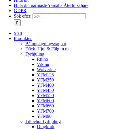
Hitta hit
Hitta din närmaste Yamaha Återförsäljare
GDPR
Sök efter:
Start
Produkter
Båtupptagningsvagnar
Däck, Hjul & Fälg m.m.
Fyrhjuling
Rhino
Viking
Wolverine
YFM125
YFM350
YFM400
YFM450
YFM550
YFM600
YFM660
YFM700
YFM90
Tillbehör fyrhjuling
Dragkrok