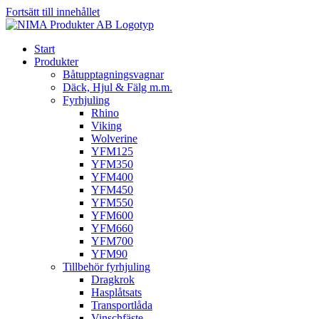
Fortsätt till innehållet
Start
Produkter
Båtupptagningsvagnar
Däck, Hjul & Fälg m.m.
Fyrhjuling
Rhino
Viking
Wolverine
YFM125
YFM350
YFM400
YFM450
YFM550
YFM600
YFM660
YFM700
YFM90
Tillbehör fyrhjuling
Dragkrok
Hasplåtsats
Transportlåda
Vinschfäste