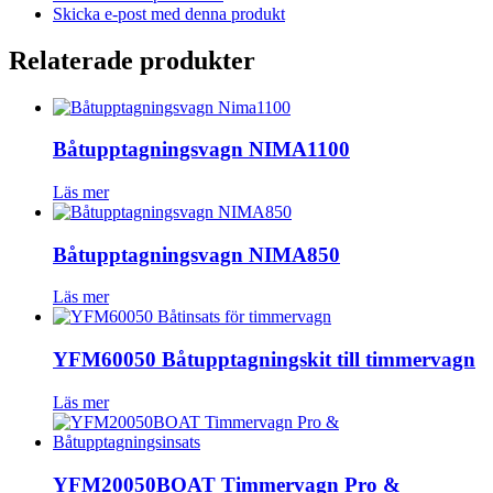
Skicka e-post med denna produkt
Relaterade produkter
Båtupptagningsvagn NIMA1100
Läs mer
Båtupptagningsvagn NIMA850
Läs mer
YFM60050 Båtupptagningskit till timmervagn
Läs mer
YFM20050BOAT Timmervagn Pro &