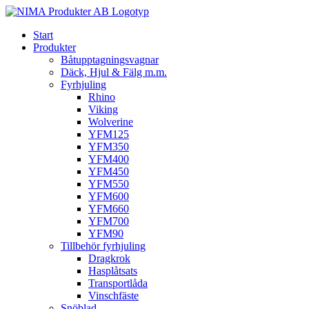
Fortsätt
till
Start
innehållet
Produkter
Båtupptagningsvagnar
Däck, Hjul & Fälg m.m.
Fyrhjuling
Rhino
Viking
Wolverine
YFM125
YFM350
YFM400
YFM450
YFM550
YFM600
YFM660
YFM700
YFM90
Tillbehör fyrhjuling
Dragkrok
Hasplåtsats
Transportlåda
Vinschfäste
Snöblad