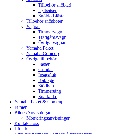
Tillbehör snöblad
Lyftsatser
Snöbladsfäste
Tillbehör snöskoter
Vagnar
Timmervagn
Trädgårdsvagn
Övriga vagnar
Yamaha Paket
Yamaha Comeup
Övriga tillbehör
Fästen
Grindar
Insatsflak
Kablage
Stödben
Timmertång
Spårkälke
Yamaha Paket & Comeup
Filmer
Bilder/Anvisningar
Monteringsanvisningar
Kontakta oss
Hitta hit