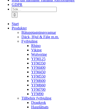
Hitta din närmaste Yamaha Återförsäljare
GDPR
Sök
efter:
Start
Produkter
Båtupptagningsvagnar
Däck, Hjul & Fälg m.m.
Fyrhjuling
Rhino
Viking
Wolverine
YFM125
YFM350
YFM400
YFM450
YFM550
YFM600
YFM660
YFM700
YFM90
Tillbehör fyrhjuling
Dragkrok
Hasplåtsats