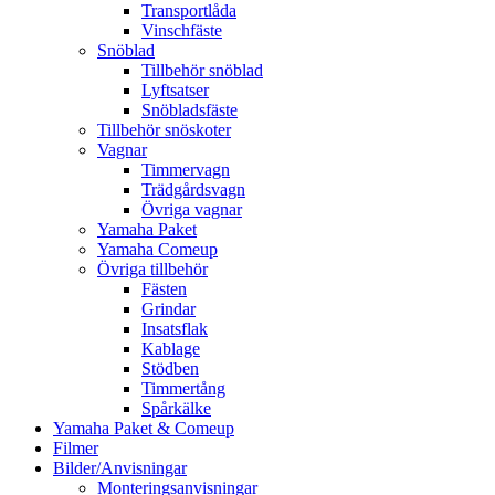
Transportlåda
Vinschfäste
Snöblad
Tillbehör snöblad
Lyftsatser
Snöbladsfäste
Tillbehör snöskoter
Vagnar
Timmervagn
Trädgårdsvagn
Övriga vagnar
Yamaha Paket
Yamaha Comeup
Övriga tillbehör
Fästen
Grindar
Insatsflak
Kablage
Stödben
Timmertång
Spårkälke
Yamaha Paket & Comeup
Filmer
Bilder/Anvisningar
Monteringsanvisningar