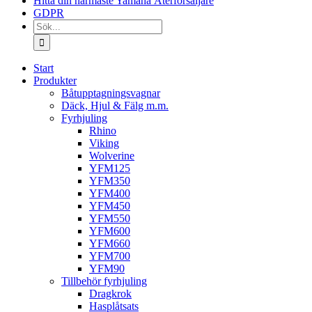
Hitta din närmaste Yamaha Återförsäljare
GDPR
Sök
efter:
Start
Produkter
Båtupptagningsvagnar
Däck, Hjul & Fälg m.m.
Fyrhjuling
Rhino
Viking
Wolverine
YFM125
YFM350
YFM400
YFM450
YFM550
YFM600
YFM660
YFM700
YFM90
Tillbehör fyrhjuling
Dragkrok
Hasplåtsats