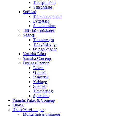
Transportlåda
Vinschfäste
Snöblad
Tillbehör snöblad
Lyftsatser
Snöbladsfäste
Tillbehör snöskoter
Vagnar
Timmervagn
Trädgårdsvagn
Övriga vagnar
Yamaha Paket
Yamaha Comeup
Övriga tillbehör
Fästen
Grindar
Insatsflak
Kablage
Stödben
Timmertång
Spårkälke
Yamaha Paket & Comeup
Filmer
Bilder/Anvisningar
Monteringsanvisningar