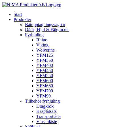
Fortsätt
till
Start
innehållet
Produkter
Båtupptagningsvagnar
Däck, Hjul & Fälg m.m.
Fyrhjuling
Rhino
Viking
Wolverine
YFM125
YFM350
YFM400
YFM450
YFM550
YFM600
YFM660
YFM700
YFM90
Tillbehör fyrhjuling
Dragkrok
Hasplåtsats
Transportlåda
Vinschfäste
Snöblad