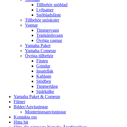
Tillbehör snöblad
Lyftsatser
Snöbladsfäste
Tillbehör snöskoter
Vagnar
Timmervagn
Trädgårdsvagn
Övriga vagnar
Yamaha Paket
Yamaha Comeup
Övriga tillbehör
Fästen
Grindar
Insatsflak
Kablage
Stödben
Timmertång
Spårkälke
Yamaha Paket & Comeup
Filmer
Bilder/Anvisningar
Monteringsanvisningar
Kontakta oss
Hitta hit