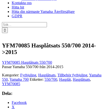
Kontakta oss
Hitta hit
Hitta din närmaste Yamaha Återförsäljare
GDPR
Sök
efter:
YFM70085 Hasplåtsats 550/700 2014-
>2015
YFM70085 Hasplåtsats 550/700
Passar Yamaha 550/700 från 2014-2015
Kategorier:
Fyrhjuling
,
Hasplåtsats
,
Tillbehör fyrhjuling
,
Yamaha
550
,
Yamaha 700
Etiketter:
550/700
,
Hasplåt
,
Hasplåtsats
,
YFM70085
Dela:
Facebook
X